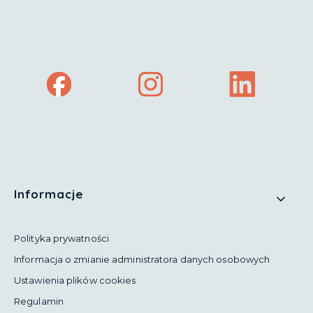
(Otwiera
(Otwiera
(Otwiera
się
się
się
w
w
w
nowej
nowej
nowej
karcie)
karcie)
karcie)
Linki w stopce
Informacje
Polityka prywatności
Informacja o zmianie administratora danych osobowych
Ustawienia plików cookies
Regulamin