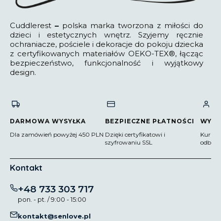
Cuddlerest
–
polska marka tworzona z miłości do
dzieci i estetycznych wnętrz. Szyjemy ręcznie
ochraniacze, pościele i dekoracje do pokoju dziecka
z certyfikowanych materiałów OEKO-TEX®, łącząc
bezpieczeństwo, funkcjonalność i wyjątkowy
design.
DARMOWA WYSYŁKA
BEZPIECZNE PŁATNOŚCI
WYG
Dla zamówień powyżej 450 PLN
Dzięki certyfikatowi i
Kurier
szyfrowaniu SSL
odbior
Kontakt
+48 733 303 717
pon. - pt. / 9:00 - 15:00
kontakt@senlove.pl