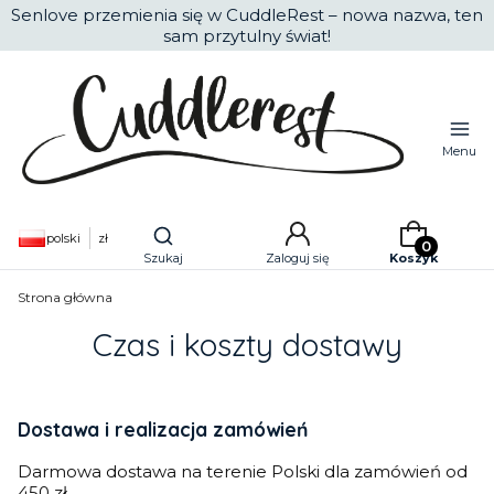
Senlove przemienia się w CuddleRest – nowa nazwa, ten
sam przytulny świat!
Menu
Produkty w k
Otwórz wyszukiwarkę
polski
zł
Szukaj
Zaloguj się
Koszyk
Strona główna
Czas i koszty dostawy
Dostawa i realizacja zamówień
Darmowa dostawa na terenie Polski dla zamówień od
450 zł.